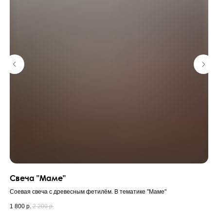
Свеча "Маме"
То
Соевая свеча с древесным фетилём. В тематике "Маме"
Топ
1 800
р.
2 200
р.
25