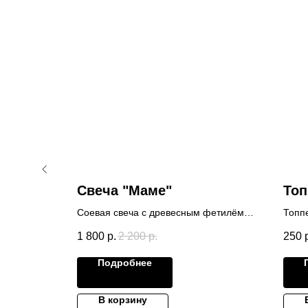
"
Свеча "Маме"
Топ
ля мамы
Соевая свеча с древесным фетилём. В
Топп
тематике "Маме"
1 800
р.
2 200
р.
250
Подробнее
В корзину