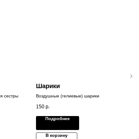
Шарики
То
Ро
ля сестры
Воздушные (гелиевые) шарики
Топп
150
р.
Рожд
250
Подробнее
В корзину